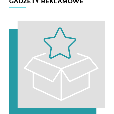
GADŻETY REKLAMOWE