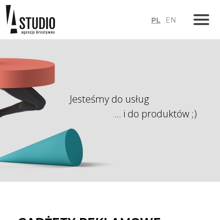
PL
EN
Skip
to
content
Jesteśmy do usług
… i do produktów ;)